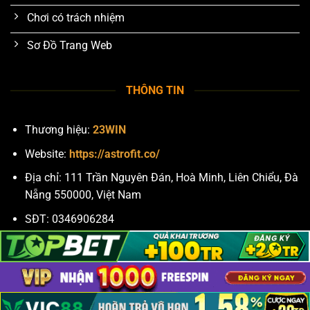
Chơi có trách nhiệm
Sơ Đồ Trang Web
THÔNG TIN
Thương hiệu:
23WIN
Website:
https://astrofit.co/
Địa chỉ: 111 Trần Nguyên Đán, Hoà Minh, Liên Chiểu, Đà
Nẵng 550000, Việt Nam
SĐT: 0346906284
Email:
support@astrofit.co