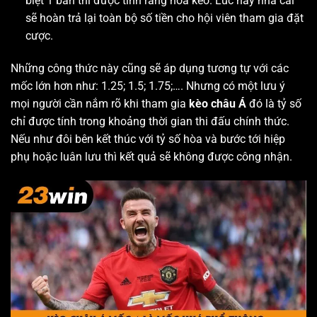
biệt 1 bàn thì được tính rằng hòa kèo. Lúc này nhà cái
sẽ hoàn trả lại toàn bộ số tiền cho hội viên tham gia đặt
cược.
Những công thức này cũng sẽ áp dụng tương tự với các
mốc lớn hơn như: 1.25; 1.5; 1.75;…. Nhưng có một lưu ý
mọi người cần nắm rõ khi tham gia
kèo châu Á
đó là tỷ số
chỉ được tính trong khoảng thời gian thi đấu chính thức.
Nếu như đôi bên kết thúc với tỷ số hòa và bước tới hiệp
phụ hoặc luân lưu thì kết quả sẽ không được công nhận.