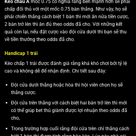
Kèo châu Á
mốc 0.75 có nghĩa rằng bên mạnh hơn sẽ phải
chấp đối thủ với một mốc 0.75 bàn thắng. Như vậy, họ sẽ
phải chiến thắng cách biệt 1 bàn thì mới ăn nửa tiền cược,
2 bàn trở lên thì ăn đủ theo odds đã cho. Với những kết
quả còn lại, nếu đặt cược vào đội cửa dưới thì bạn sẽ thu
về tiền thưởng theo odds đã cho.
Handicap 1 trái
Kèo chấp 1 trái được đánh giá rằng khá khó chơi bởi tỷ lệ
cao và không dễ để nhận định. Chi tiết sau đây:
Đội cửa dưới thắng hoặc hòa thì hội viên chọn họ sẽ
thắng cược.
Đội cửa trên thắng với cách biệt hai bàn trở lên thì mới
có thể giúp bet thủ giành được lợi nhuận theo odds đã
cho,
Trong trường hợp cuối rằng đội cửa trên chỉ thắng cách