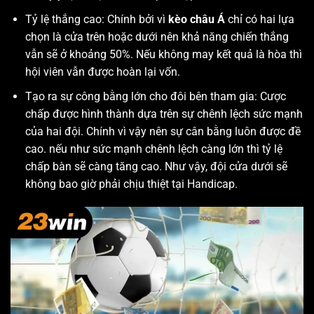
Tỷ lệ thắng cao: Chính bởi vì
kèo châu Á
chỉ có hai lựa
chọn là cửa trên hoặc dưới nên khả năng chiến thắng
vẫn sẽ ở khoảng 50%. Nếu không may kết quả là hòa thì
hội viên vẫn được hoàn lại vốn.
Tạo ra sự công bằng lớn cho đôi bên tham gia: Cược
chấp được hình thành dựa trên sự chênh lệch sức mạnh
của hai đội. Chính vì vậy nên sự cân bằng luôn được đề
cao. nếu như sức mạnh chênh lệch càng lớn thì tỷ lệ
chấp bàn sẽ càng tăng cao. Như vậy, đội cửa dưới sẽ
không bao giờ phải chịu thiệt tại Handicap.