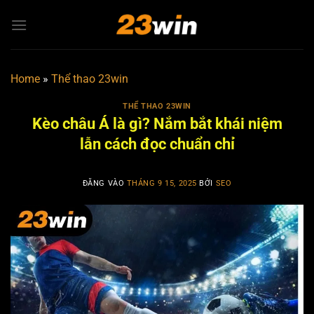
Bỏ
qua
nội
dung
Home
»
Thể thao 23win
THỂ THAO 23WIN
Kèo châu Á là gì? Nắm bắt khái niệm
lẫn cách đọc chuẩn chỉ
ĐĂNG VÀO
THÁNG 9 15, 2025
BỞI
SEO