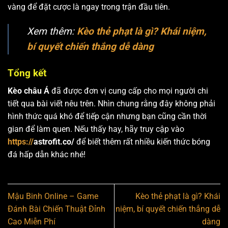
vàng để đặt cược là ngay trong trận đầu tiên.
Xem thêm:
Kèo thẻ phạt là gì? Khái niệm,
bí quyết chiến thắng dễ dàng
Tổng kết
Kèo châu Á
đã được đơn vị cung cấp cho mọi người chi
tiết qua bài viết nêu trên. Nhìn chung rằng đây không phải
hình thức quá khó để tiếp cận nhưng bạn cũng cần thời
gian để làm quen. Nếu thấy hay, hãy truy cập vào
https://
astrofit.co/
để biết thêm rất nhiều kiến thức bóng
đá hấp dẫn khác nhé!
Mậu Binh Online – Game
Kèo thẻ phạt là gì? Khái
Đánh Bài Chiến Thuật Đỉnh
niệm, bí quyết chiến thắng dễ
Cao Miễn Phí
dàng