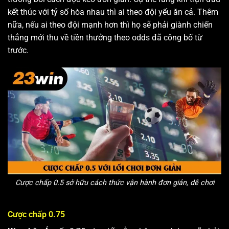
kết thúc với tỷ số hòa nhau thì ai theo đội yếu ăn cả. Thêm
nữa, nếu ai theo đội mạnh hơn thì họ sẽ phải giành chiến
thắng mới thu về tiền thưởng theo odds đã công bố từ
trước.
Cược chấp 0.5 sở hữu cách thức vận hành đơn giản, dễ chơi
Cược chấp 0.75