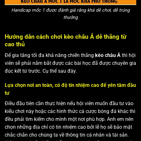
Handicap mốc 1 được đánh giá rằng khá dễ chơi, dễ trúng
thưởng
Hướng dẫn cách chơi kèo châu Á dễ thắng từ
cao thủ
Để gia tăng tối đa khả năng chiến thắng
kèo châu Á
thì hội
viên sẽ phải nắm bắt được các bài học đã được chuyên gia
đúc kết từ trước. Cụ thể sau đây.
Lựa chọn nơi an toàn, có độ tín nhiệm cao để yên tâm đầu
tư
Điều đầu tiên cần thực hiện nếu hội viên muốn đầu tư vào
kiểu chơi này hoặc các hình thức cá cược bóng đá khác thì
đều phải tìm kiếm cho mình một nơi phù hợp. Anh em nên
chọn những địa chỉ có tín nhiệm cao bởi lẽ họ sẽ bảo mật
chắc chắn cho chúng ta về thông tin cá nhân và tài sản.