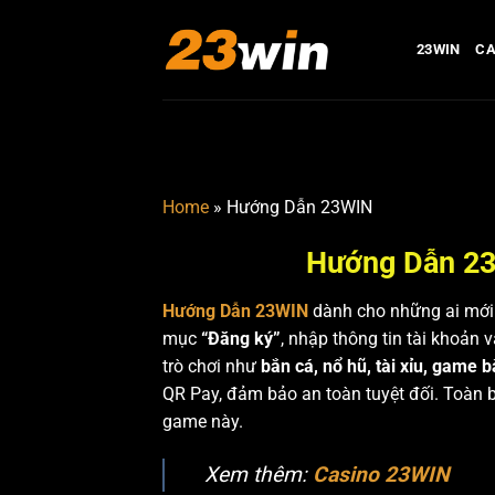
Bỏ
qua
23WIN
CA
nội
dung
Home
»
Hướng Dẫn 23WIN
Hướng Dẫn 23
Hướng Dẫn 23WIN
dành cho những ai mới 
mục
“Đăng ký”
, nhập thông tin tài khoản 
trò chơi như
bắn cá, nổ hũ, tài xỉu, game 
QR Pay, đảm bảo an toàn tuyệt đối. Toàn 
game này.
Xem thêm:
Casino 23WIN