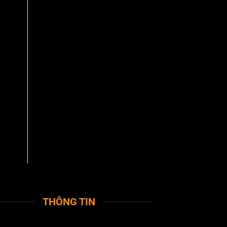
Thị
Trường
THÔNG TIN