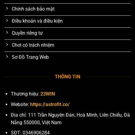
Chính sách bảo mật
Điều khoản và điều kiện
Quyền riêng tư
Chơi có trách nhiệm
Sơ Đồ Trang Web
THÔNG TIN
Thương hiệu:
23WIN
Website:
https://astrofit.co/
Địa chỉ: 111 Trần Nguyên Đán, Hoà Minh, Liên Chiểu, Đà
Nẵng 550000, Việt Nam
SĐT: 0346906284