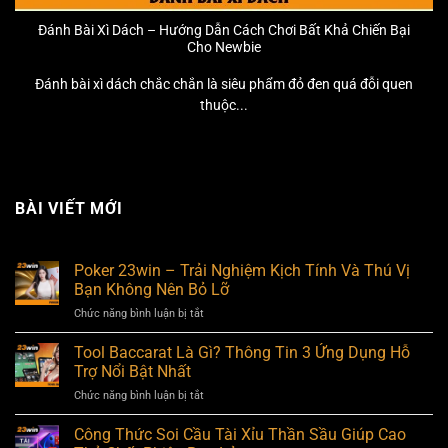
Đánh Bài Xì Dách – Hướng Dẫn Cách Chơi Bất Khả Chiến Bại
Cho Newbie
Đánh bài xì dách chắc chắn là siêu phẩm đỏ đen quá đỗi quen
thuộc...
BÀI VIẾT MỚI
Poker 23win – Trải Nghiệm Kịch Tính Và Thú Vị
Bạn Không Nên Bỏ Lỡ
Chức năng bình luận bị tắt
ở
Poker
23win
Tool Baccarat Là Gì? Thông Tin 3 Ứng Dụng Hỗ
–
Trợ Nổi Bật Nhất
Trải
Chức năng bình luận bị tắt
ở
Nghiệm
Tool
Kịch
Baccarat
Công Thức Soi Cầu Tài Xỉu Thần Sầu Giúp Cao
Tính
Là