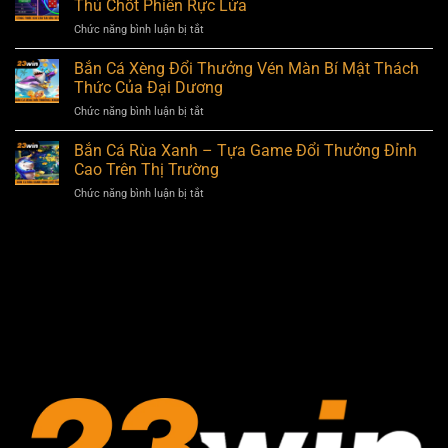
Và
Thủ Chốt Phiên Rực Lửa
Gì?
Thú
Chức năng bình luận bị tắt
ở
Thông
Vị
Công
Tin
Bạn
Thức
Bắn Cá Xèng Đổi Thưởng Vén Màn Bí Mật Thách
3
Không
Soi
Ứng
Thức Của Đại Dương
Nên
Cầu
Dụng
Bỏ
Chức năng bình luận bị tắt
ở
Tài
Hỗ
Lỡ
Bắn
Xỉu
Trợ
Cá
Bắn Cá Rùa Xanh – Tựa Game Đổi Thưởng Đỉnh
Thần
Nổi
Xèng
Sầu
Cao Trên Thị Trường
Bật
Đổi
Giúp
Nhất
Chức năng bình luận bị tắt
ở
Thưởng
Cao
Bắn
Vén
Thủ
Cá
Màn
Chốt
Rùa
Bí
Phiên
Xanh
Mật
Rực
–
Thách
Lửa
Tựa
Thức
Game
Của
Đổi
Đại
Thưởng
Dương
Đỉnh
Cao
Trên
Thị
Trường