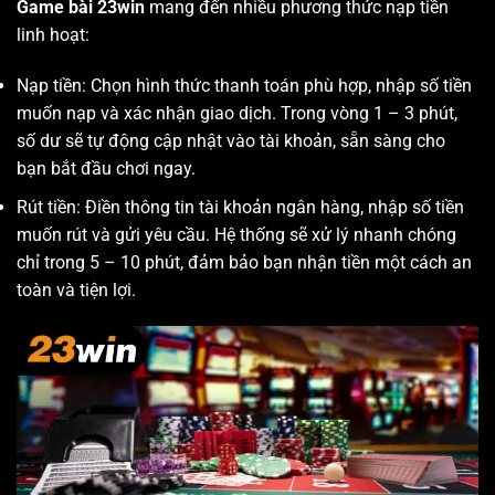
Game bài 23win
mang đến nhiều phương thức nạp tiền
linh hoạt:
Nạp tiền: Chọn hình thức thanh toán phù hợp, nhập số tiền
muốn nạp và xác nhận giao dịch. Trong vòng 1 – 3 phút,
số dư sẽ tự động cập nhật vào tài khoản, sẵn sàng cho
bạn bắt đầu chơi ngay.
Rút tiền: Điền thông tin tài khoản ngân hàng, nhập số tiền
muốn rút và gửi yêu cầu. Hệ thống sẽ xử lý nhanh chóng
chỉ trong 5 – 10 phút, đảm bảo bạn nhận tiền một cách an
toàn và tiện lợi.