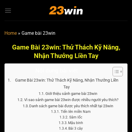
Bỏ
qua
nội
dung
Home
»
Game bài 23win
Game Bài 23win: Thử Thách Kỹ Năng,
Nhận Thưởng Liền Tay
Nội dung bài viết
Game Bài 23win: Thử Thách Kỹ Năng, Nhận Thưởng Liền
Tay
Giới thiệu sảnh game bài 23win
Vì sao sảnh game bài 23win được nhiều người yêu thích?
Danh sách game bài được yêu thích nhất tại 23win
Tiến lên miền Nam
Sâm lốc
Mậu binh
Bài 3 cây