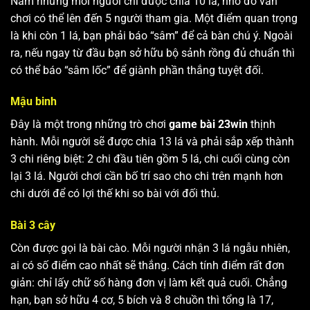
Nam nhưng mỗi người chỉ được chia 10 lá, nhờ đó ván
chơi có thể lên đến 5 người tham gia. Một điểm quan trọng
là khi còn 1 lá, bạn phải báo “sâm” để cả bàn chú ý. Ngoài
ra, nếu ngay từ đầu bạn sở hữu bộ sảnh rồng đủ chuẩn thì
có thể báo “sâm lốc” để giành phần thắng tuyệt đối.
Mậu binh
Đây là một trong những trò chơi
game bài 23win
thịnh
hành. Mỗi người sẽ được chia 13 lá và phải sắp xếp thành
3 chi riêng biệt: 2 chi đầu tiên gồm 5 lá, chi cuối cùng còn
lại 3 lá. Người chơi cần bố trí sao cho chi trên mạnh hơn
chi dưới để có lợi thế khi so bài với đối thủ.
Bài 3 cây
Còn được gọi là bài cào. Mỗi người nhận 3 lá ngẫu nhiên,
ai có số điểm cao nhất sẽ thắng. Cách tính điểm rất đơn
giản: chỉ lấy chữ số hàng đơn vị làm kết quả cuối. Chẳng
hạn, bạn sở hữu 4 cơ, 5 bích và 8 chuồn thì tổng là 17,