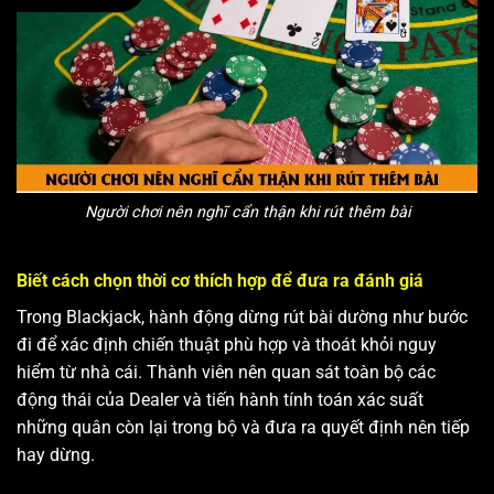
Người chơi nên nghĩ cẩn thận khi rút thêm bài
Biết cách chọn thời cơ thích hợp để đưa ra đánh giá
Trong Blackjack, hành động dừng rút bài dường như bước
đi để xác định chiến thuật phù hợp và thoát khỏi nguy
hiểm từ nhà cái. Thành viên nên quan sát toàn bộ các
động thái của Dealer và tiến hành tính toán xác suất
những quân còn lại trong bộ và đưa ra quyết định nên tiếp
hay dừng.