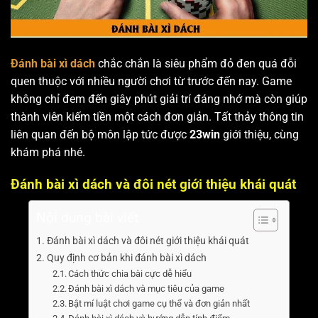
Đánh bài xì dách
chắc chắn là siêu phẩm đỏ đen quá đỗi
quen thuộc với nhiều người chơi từ trước đến nay. Game
không chỉ đem đến giây phút giải trí đáng nhớ mà còn giúp
thành viên kiếm tiền một cách đơn giản. Tất thảy thông tin
liên quan đến bộ môn lập tức được
23win
giới thiệu, cùng
khám phá nhé.
Đánh bài xì dách và đôi nét giới thiệu khái quát
Nội dung bài viết
Đánh bài xì dách và đôi nét giới thiệu khái quát
Quy định cơ bản khi đánh bài xì dách
Cách thức chia bài cực dễ hiểu
Đánh bài xì dách và mục tiêu của game
Bật mí luật chơi game cụ thể và đơn giản nhất