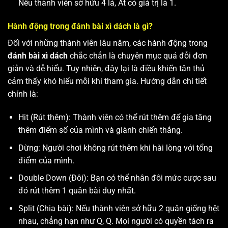
Nếu thành viên sở hữu 4 lá, Át có giá trị là 1.
Hành động trong đánh bài xì dách là gì?
Đối với những thành viên lâu năm, các hành động trong
đánh bài xì dách
chắc chắn là chuyên mục quá đỗi đơn
giản và dễ hiểu. Tuy nhiên, đây lại là điều khiến tân thủ
cảm thấy khó hiểu mỗi khi tham gia. Hướng dẫn chi tiết
chính là:
Hit (Rút thêm): Thành viên có thể rút thêm để gia tăng
thêm điểm số của mình và giành chiến thắng.
Dừng: Người chơi không rút thêm khi hài lòng với tổng
điểm của mình.
Double Down (Đôi): Bạn có thể nhân đôi mức cược sau
đó rút thêm 1 quân bài duy nhất.
Split (Chia bài): Nếu thành viên sở hữu 2 quân giống hệt
nhau, chẳng hạn như Q, Q. Mọi người có quyền tách ra