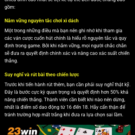
gồm:
Nắm vững nguyên tắc chơi xì dách
Một trong những điều mà bạn nên ghi nhớ khi tham gia
các ván cược cuốn hút chính là hiểu rõ nguyên tắc và quy
định trong game. Bởi khi nắm vững, mọi người chắc chắn
sẽ đưa ra quyết định chính xác và nâng cao xác suất chiến
thắng.
Suy nghĩ và rút bài theo chiến lược
Trước khi tiến hành rút thêm, bạn cần phải suy nghĩ thật kỹ.
Đây là bước cực kỳ quan trọng và quyết định hơn 50% khả
năng chiến thắng. Thành viên cần biết khi nào nên dừng,
nhất là điểm số dao động từ 16 đến 18. Hãy cẩn thận để
tránh trường hợp mất trắng khi đưa ra lựa chọn sai lầm.