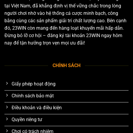
tại Việt Nam, đã khẳng định vị thế vững chắc trong lòng
người chơi nhờ vào hệ thống cá cược minh bạch, công
bằng cùng các sản phẩm giải trí chất lượng cao. Bên cạnh
đó, 23WIN còn mang đến hàng loạt khuyến mãi hấp dẫn.
Đừng bỏ lỡ cơ hội – đăng ký tài khoản 23WIN ngay hôm
nay để tận hưởng trọn vẹn mọi ưu đãi!
CHÍNH SÁCH
Giấy phép hoạt động
Chính sách bảo mật
Điều khoản và điều kiện
Quyền riêng tư
Chơi có trách nhiệm