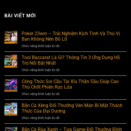
BÀI VIẾT MỚI
Poker 23win – Trải Nghiệm Kịch Tính Và Thú Vị
Bạn Không Nên Bỏ Lỡ
Chức năng bình luận bị tắt
ở
Poker
23win
Tool Baccarat Là Gì? Thông Tin 3 Ứng Dụng Hỗ
–
Trợ Nổi Bật Nhất
Trải
Chức năng bình luận bị tắt
ở
Nghiệm
Tool
Kịch
Baccarat
Công Thức Soi Cầu Tài Xỉu Thần Sầu Giúp Cao
Tính
Là
Và
Thủ Chốt Phiên Rực Lửa
Gì?
Thú
Chức năng bình luận bị tắt
ở
Thông
Vị
Công
Tin
Bạn
Thức
Bắn Cá Xèng Đổi Thưởng Vén Màn Bí Mật Thách
3
Không
Soi
Ứng
Thức Của Đại Dương
Nên
Cầu
Dụng
Bỏ
Chức năng bình luận bị tắt
ở
Tài
Hỗ
Lỡ
Bắn
Xỉu
Trợ
Cá
Bắn Cá Rùa Xanh – Tựa Game Đổi Thưởng Đỉnh
Thần
Nổi