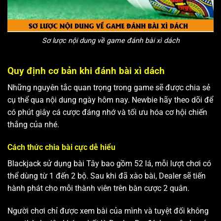
Sơ lược nội dung về game đánh bài xì dách
Quy định cơ bản khi đánh bài xì dách
Những nguyên tắc quan trọng trong game sẽ được chia sẻ
cụ thể qua nội dung ngày hôm nay. Newbie hãy theo dõi để
có phút giây cá cược đáng nhớ và tối ưu hóa cơ hội chiến
thắng của nhé.
Cách thức chia bài cực dễ hiểu
Blackjack sử dụng bài Tây bao gồm 52 lá, mỗi lượt chơi có
thể dùng từ 1 đến 2 bộ. Sau khi đã xào bài, Dealer sẽ tiến
hành phát cho mỗi thành viên trên bàn cược 2 quân.
Người chơi chỉ được xem bài của mình và tuyệt đối không