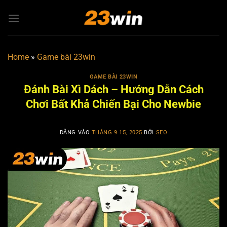
Bỏ
qua
nội
dung
Home
»
Game bài 23win
GAME BÀI 23WIN
Đánh Bài Xì Dách – Hướng Dẫn Cách
Chơi Bất Khả Chiến Bại Cho Newbie
ĐĂNG VÀO
THÁNG 9 15, 2025
BỞI
SEO