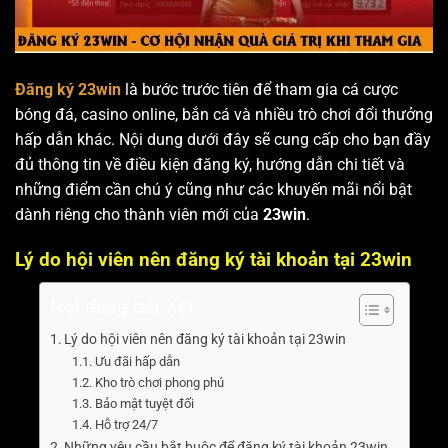
Đăng ký 23win
là bước trước tiên để tham gia cá cược
bóng đá, casino online, bắn cá và nhiều trò chơi đổi thưởng
hấp dẫn khác. Nội dung dưới đây sẽ cung cấp cho bạn đầy
đủ thông tin về điều kiện đăng ký, hướng dẫn chi tiết và
những điểm cần chú ý cũng như các khuyến mãi nổi bật
dành riêng cho thành viên mới của
23win
.
Lý do hội viên nên đăng ký tài khoản tại 23win
Nội dung bài viết
Lý do hội viên nên đăng ký tài khoản tại 23win
Ưu đãi hấp dẫn
Kho trò chơi phong phú
Bảo mật tuyệt đối
Hỗ trợ 24/7
Những yêu cầu bắt buộc để đăng ký tài khoản 23win