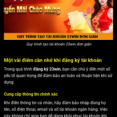
Quy trình tạo tài khoản 23win đơn giản
Một vài điểm cần nhớ khi đăng ký tài khoản
Trong quá trình
đăng ký 23win
, bạn cần chú ý đến một số
yếu tố quan trọng để đảm bảo an toàn và thuận tiện khi sử
dụng:
Cung cấp thông tin chính xác
Khi điền thông tin cá nhân, hãy đảm bảo nhập đúng họ
tên, số điện thoại, email và số tài khoản ngân hàng. Việc
này không chỉ giúp bạn dễ dàng khôi phục tài khoản khi