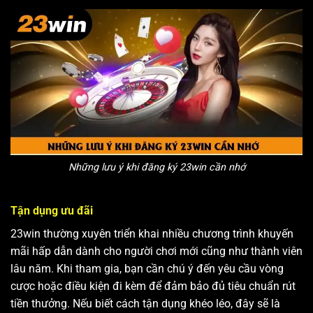
Những lưu ý khi đăng ký 23win cần nhớ
Tận dụng ưu đãi
23win thường xuyên triển khai nhiều chương trình khuyến
mãi hấp dẫn dành cho người chơi mới cũng như thành viên
lâu năm. Khi tham gia, bạn cần chú ý đến yêu cầu vòng
cược hoặc điều kiện đi kèm để đảm bảo đủ tiêu chuẩn rút
tiền thưởng. Nếu biết cách tận dụng khéo léo, đây sẽ là