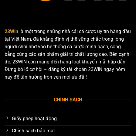
23Win
là một trong những nhà cái cá cược uy tín hàng đầu
tại Việt Nam, đã khẳng định vị thế vững chắc trong lòng
người chơi nhờ vào hệ thống cá cược minh bạch, công
bằng cùng các sản phẩm giải trí chất lượng cao. Bên cạnh
đó, 23WIN còn mang đến hàng loạt khuyến mãi hấp dẫn.
Đừng bỏ lỡ cơ hội – đăng ký tài khoản 23WIN ngay hôm
nay để tận hưởng trọn vẹn mọi ưu đãi!
CHÍNH SÁCH
Giấy phép hoạt động
Chính sách bảo mật