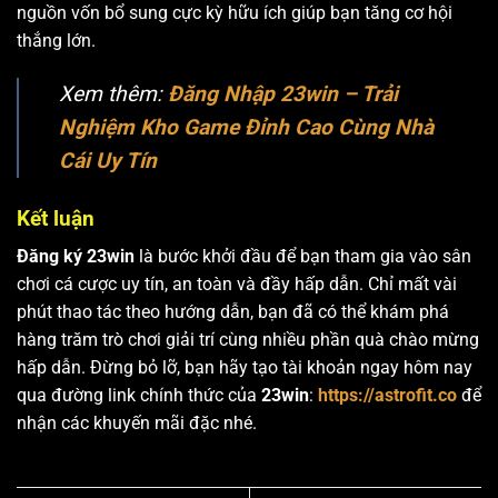
nguồn vốn bổ sung cực kỳ hữu ích giúp bạn tăng cơ hội
thắng lớn.
Xem thêm:
Đăng Nhập 23win – Trải
Nghiệm Kho Game Đỉnh Cao Cùng Nhà
Cái Uy Tín
Kết luận
Đăng ký 23win
là bước khởi đầu để bạn tham gia vào sân
chơi cá cược uy tín, an toàn và đầy hấp dẫn. Chỉ mất vài
phút thao tác theo hướng dẫn, bạn đã có thể khám phá
hàng trăm trò chơi giải trí cùng nhiều phần quà chào mừng
hấp dẫn. Đừng bỏ lỡ, bạn hãy tạo tài khoản ngay hôm nay
qua đường link chính thức của
23win
:
https://astrofit.co
để
nhận các khuyến mãi đặc nhé.