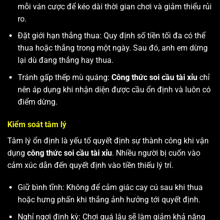
mỗi ván cược để kéo dài thời gian chơi và giảm thiểu rủi
ro.
Đặt giới hạn thắng thua: Quy định số tiền tối đa có thể
thua hoặc thắng trong một ngày. Sau đó, anh em dừng
lại dù đang thắng hay thua.
Tránh gấp thếp mù quáng:
Công thức soi cầu tài xỉu
chỉ
nên áp dụng khi nhận diện được cầu ổn định và luôn có
điểm dừng.
Kiểm soát tâm lý
Tâm lý ổn định là yếu tố quyết định sự thành công khi vận
dụng
công thức soi cầu tài xỉu
. Nhiều người bị cuốn vào
cảm xúc dẫn đến quyết định vào tiền thiếu lý trí.
Giữ bình tĩnh: Không để cảm giác cay cú sau khi thua
hoặc hưng phấn khi thắng ảnh hưởng tới quyết định.
Nghỉ ngơi định kỳ: Chơi quá lâu sẽ làm giảm khả năng