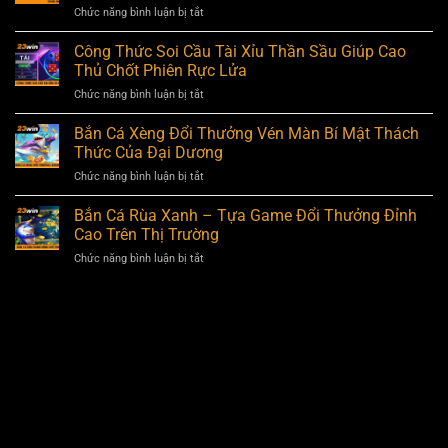
Chức năng bình luận bị tắt
ở
Nghiệm
Tool
Kịch
Baccarat
Công Thức Soi Cầu Tài Xỉu Thần Sầu Giúp Cao
Tính
Là
Và
Thủ Chốt Phiên Rực Lửa
Gì?
Thú
Chức năng bình luận bị tắt
ở
Thông
Vị
Công
Tin
Bạn
Thức
Bắn Cá Xèng Đổi Thưởng Vén Màn Bí Mật Thách
3
Không
Soi
Ứng
Thức Của Đại Dương
Nên
Cầu
Dụng
Bỏ
Chức năng bình luận bị tắt
ở
Tài
Hỗ
Lỡ
Bắn
Xỉu
Trợ
Cá
Bắn Cá Rùa Xanh – Tựa Game Đổi Thưởng Đỉnh
Thần
Nổi
Xèng
Sầu
Cao Trên Thị Trường
Bật
Đổi
Giúp
Nhất
Chức năng bình luận bị tắt
ở
Thưởng
Cao
Bắn
Vén
Thủ
Cá
Màn
Chốt
Rùa
Bí
Phiên
Xanh
Mật
Rực
–
Thách
Lửa
Tựa
Thức
Game
Của
Đổi
Đại
Thưởng
Dương
Đỉnh
Cao