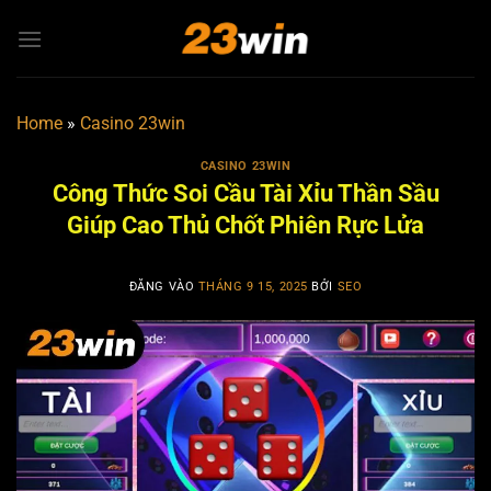
Bỏ
qua
nội
dung
Home
»
Casino 23win
CASINO 23WIN
Công Thức Soi Cầu Tài Xỉu Thần Sầu
Giúp Cao Thủ Chốt Phiên Rực Lửa
ĐĂNG VÀO
THÁNG 9 15, 2025
BỞI
SEO