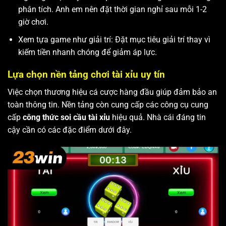
phân tích. Anh em nên đặt thời gian nghỉ sau mỗi 1-2
giờ chơi.
Xem tựa game như giải trí: Đặt mục tiêu giải trí thay vì
kiếm tiền nhanh chóng để giảm áp lực.
Lựa chọn nền tảng chơi tài xỉu uy tín
Việc chọn thương hiệu cá cược hàng đầu giúp đảm bảo an
toàn thông tin. Nền tảng còn cung cấp các công cụ cung
cấp
công thức soi cầu tài xỉu
hiệu quả. Nhà cái đáng tin
cậy cần có các đặc điểm dưới đây.