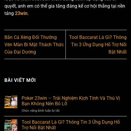
quyết, anh em có thể gia tăng đáng kể cơ hội thắng tại nền
tảng
23win
.
Bắn Cá Xèng Đổi Thưởng
Tool Baccarat Là Gì? Thông
Vén Màn Bí Mật Thách Thức
Tin 3 Ứng Dụng Hỗ Trợ Nổi
Của Đại Dương
Bật Nhất
BÀI VIẾT MỚI
Poker 23win – Trải Nghiệm Kịch Tính Và Thú Vị
Bạn Không Nên Bỏ Lỡ
Chức năng bình luận bị tắt
ở
Poker
23win
Tool Baccarat Là Gì? Thông Tin 3 Ứng Dụng Hỗ
–
Trợ Nổi Bật Nhất
Trải