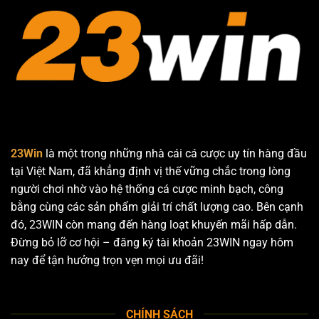
Trên
Thị
Trường
23Win
là một trong những nhà cái cá cược uy tín hàng đầu
tại Việt Nam, đã khẳng định vị thế vững chắc trong lòng
người chơi nhờ vào hệ thống cá cược minh bạch, công
bằng cùng các sản phẩm giải trí chất lượng cao. Bên cạnh
đó, 23WIN còn mang đến hàng loạt khuyến mãi hấp dẫn.
Đừng bỏ lỡ cơ hội – đăng ký tài khoản 23WIN ngay hôm
nay để tận hưởng trọn vẹn mọi ưu đãi!
CHÍNH SÁCH