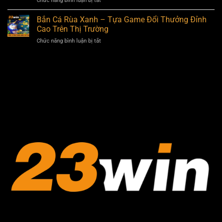
Chức năng bình luận bị tắt
ở
Tài
Hỗ
Lỡ
Bắn
Xỉu
Trợ
Cá
Bắn Cá Rùa Xanh – Tựa Game Đổi Thưởng Đỉnh
Thần
Nổi
Xèng
Sầu
Cao Trên Thị Trường
Bật
Đổi
Giúp
Nhất
Chức năng bình luận bị tắt
ở
Thưởng
Cao
Bắn
Vén
Thủ
Cá
Màn
Chốt
Rùa
Bí
Phiên
Xanh
Mật
Rực
–
Thách
Lửa
Tựa
Thức
Game
Của
Đổi
Đại
Thưởng
Dương
Đỉnh
Cao
Trên
Thị
Trường