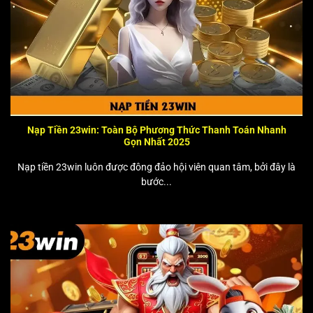
Nạp Tiền 23win: Toàn Bộ Phương Thức Thanh Toán Nhanh
Gọn Nhất 2025
Nạp tiền 23win luôn được đông đảo hội viên quan tâm, bởi đây là
bước...