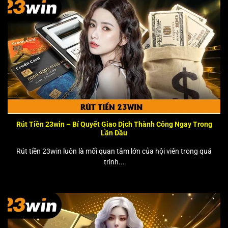
Rút Tiền 23win – Bí Quyết Giao Dịch Thành Công Ngay Trong
Lần Đầu
Rút tiền 23win luôn là mối quan tâm lớn của hội viên trong quá
trình...