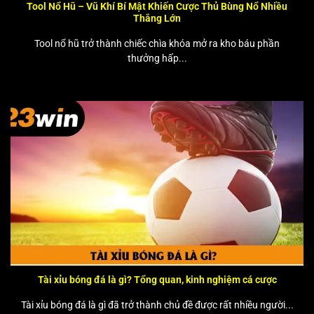
Tool Nổ Hũ – Vũ Khí Bí Mật Khiến Cược Thủ Bùng Nổ Nhiều
Thắng Lớn
Tool nổ hũ trở thành chiếc chìa khóa mở ra kho báu phần
thưởng hấp...
Tài xỉu bóng đá là gì? Tổng quan, kinh nghiệm cá cược
Tài xỉu bóng đá là gì đã trở thành chủ đề được rất nhiều người...