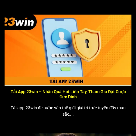
Tải App 23win – Nhận Quà Hot Liền Tay, Tham Gia Đặt Cược
Cực Đỉnh
Tải app 23win để bước vào thế giới giải trí trực tuyến đầy màu
sắc,...