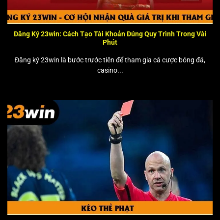
Đăng Ký 23win: Cách Tạo Tài Khoản Đúng Quy Trình Trong Vài
Phút
Đăng ký 23win là bước trước tiên để tham gia cá cược bóng đá,
casino...